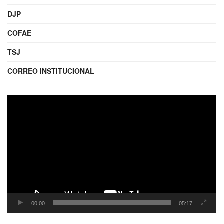
DJP
COFAE
TSJ
CORREO INSTITUCIONAL
Reproductor
de
video
00:00
05:17