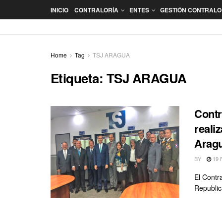
INICIO
CONTRALORÍA
ENTES
GESTIÓN CONTRAL
Home
Tag
TSJ ARAGUA
Etiqueta:
TSJ ARAGUA
Contr
realiz
Arag
BY
19 
El Contr
Republic