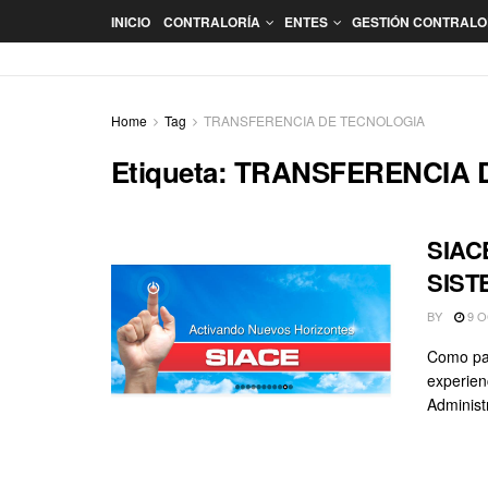
INICIO
CONTRALORÍA
ENTES
GESTIÓN CONTRAL
Home
Tag
TRANSFERENCIA DE TECNOLOGIA
Etiqueta:
TRANSFERENCIA 
SIAC
SIST
BY
9 O
Como par
experien
Administr