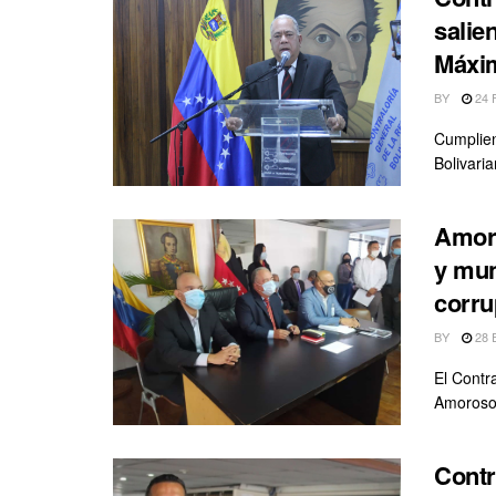
salie
Máxim
BY
24 
Cumplien
Bolivari
Amoro
y mun
corru
BY
28 
El Contr
Amoroso,
Contr