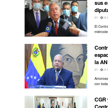
sus e
diput
BY
28 
El Contr
miércoles
Contr
espac
la AN
BY
25 
Amoroso 
con toda
CGR y
Contr