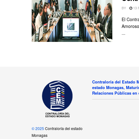
BY
13 
El Contr
Amoroso,
...
Contraloría del Estado M
estado Monagas, Maturín
Relaciones Públicas en 
© 2025
Contraloría del estado
Monagas