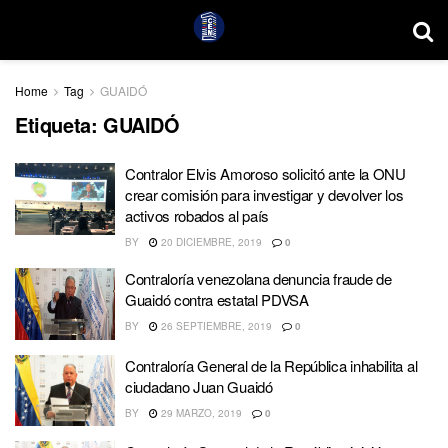
Home
Tag
GUAIDÓ
Etiqueta:
GUAIDÓ
Contralor Elvis Amoroso solicitó ante la ONU
crear comisión para investigar y devolver los
activos robados al país
BY
20 DICIEMBRE, 2019
0
Contraloría venezolana denuncia fraude de
Guaidó contra estatal PDVSA
BY
26 SEPTIEMBRE, 2019
0
Contraloría General de la República inhabilita al
ciudadano Juan Guaidó
BY
29 MARZO, 2019
0