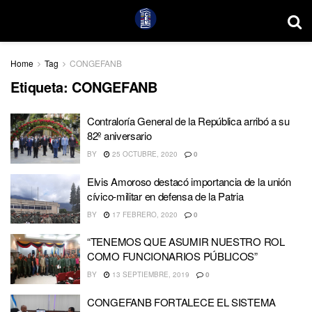
Home
Tag
CONGEFANB
Etiqueta:
CONGEFANB
Contraloría General de la República arribó a su
82º aniversario
BY
25 OCTUBRE, 2020
0
Elvis Amoroso destacó importancia de la unión
cívico-militar en defensa de la Patria
BY
17 FEBRERO, 2020
0
“TENEMOS QUE ASUMIR NUESTRO ROL
COMO FUNCIONARIOS PÚBLICOS”
BY
13 SEPTIEMBRE, 2019
0
CONGEFANB FORTALECE EL SISTEMA