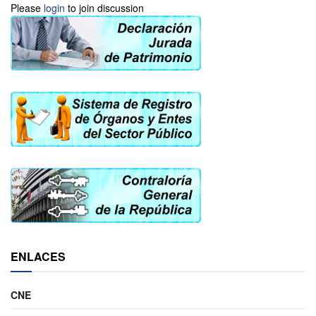
Please
login
to join discussion
ENLACES
CNE