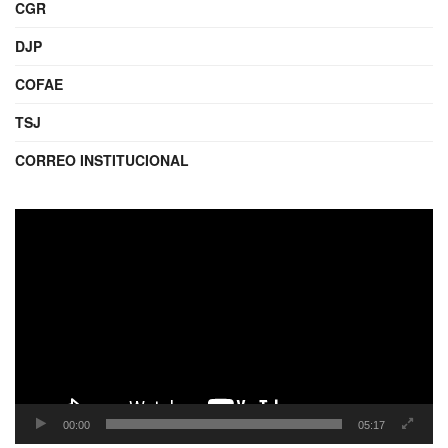
CGR
DJP
COFAE
TSJ
CORREO INSTITUCIONAL
Reproductor
de
video
00:00
05:17