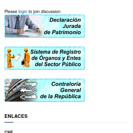
Please
login
to join discussion
ENLACES
CNE