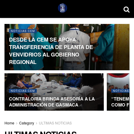
NOTICIAS CEM
DESDE LA CEM SE APOYA
TRANSFERENCIA DE PLANTA DE
VENVIDRIOS AL GOBIERNO
REGIONAL
NOTICIAS CEM
NOTICIAS C
CONTRALORIA BRINDA ASESORÍA A LA
“TENEMOS
ADMINISTRACIÓN DE GASMACA
COMO FUN
Home
Category
ULTIMAS NOTICIAS