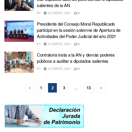
salientes de la AN
BY
28 ENERO, 2021
0
Presidente del Consejo Moral Republicado
participó en la sesión solemne de Apertura de
Actividades del Poder Judicial del año 2021
BY
25 ENERO, 2021
0
Contraloría insta a la AN y demás poderes
públicos a auditar a diputados salientes
BY
25 ENERO, 2021
0
1
2
3
…
13