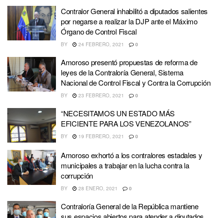
Contralor General inhabilitó a diputados salientes
por negarse a realizar la DJP ante el Máximo
Órgano de Control Fiscal
BY
24 FEBRERO, 2021
0
Amoroso presentó propuestas de reforma de
leyes de la Contraloría General, Sistema
Nacional de Control Fiscal y Contra la Corrupción
BY
23 FEBRERO, 2021
0
“NECESITAMOS UN ESTADO MÁS
EFICIENTE PARA LOS VENEZOLANOS”
BY
19 FEBRERO, 2021
0
Amoroso exhortó a los contralores estadales y
municipales a trabajar en la lucha contra la
corrupción
BY
28 ENERO, 2021
0
Contraloría General de la República mantiene
sus espacios abiertos para atender a diputados