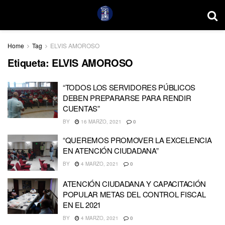
Home
Tag
ELVIS AMOROSO
Etiqueta:
ELVIS AMOROSO
“TODOS LOS SERVIDORES PÚBLICOS
DEBEN PREPARARSE PARA RENDIR
CUENTAS”
BY
16 MARZO, 2021
0
“QUEREMOS PROMOVER LA EXCELENCIA
EN ATENCIÓN CIUDADANA”
BY
4 MARZO, 2021
0
ATENCIÓN CIUDADANA Y CAPACITACIÓN
POPULAR METAS DEL CONTROL FISCAL
EN EL 2021
BY
4 MARZO, 2021
0