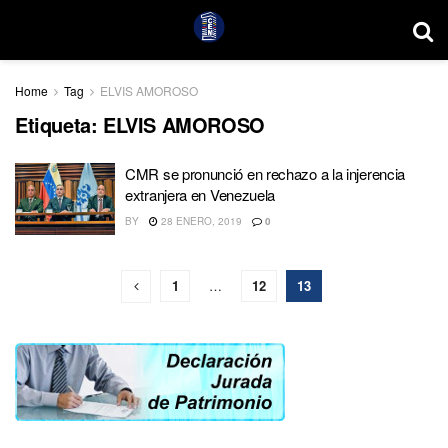
Home
Tag
ELVIS AMOROSO
Etiqueta:
ELVIS AMOROSO
CMR se pronunció en rechazo a la injerencia
extranjera en Venezuela
BY
28 ENERO, 2019
0
1
…
12
13